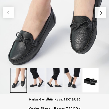
Marka:
Glenz
Ürün Kodu:
TS00125636
Kadın Fiyonk Babet TS1024