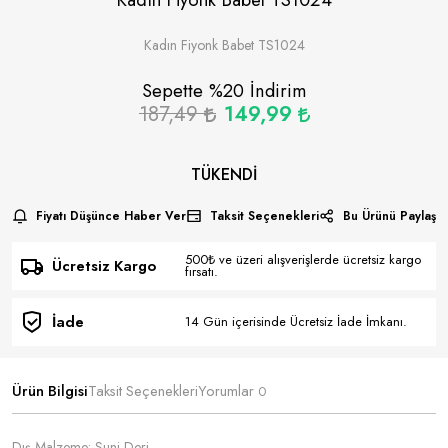
Kadın Fiyonk Babet TS1024
Sepette %
20
İndirim
187,49
149,99
TÜKENDI
Fiyatı Düşünce Haber Ver
Taksit Seçenekleri
Bu Ürünü Paylaş
500₺ ve üzeri alışverişlerde ücretsiz kargo
Ücretsiz Kargo
fırsatı.
İade
14 Gün içerisinde Ücretsiz İade İmkanı.
Ürün Bilgisi
Taksit Seçenekleri
Yorumlar
0
Dış Malzeme: Suni Deri