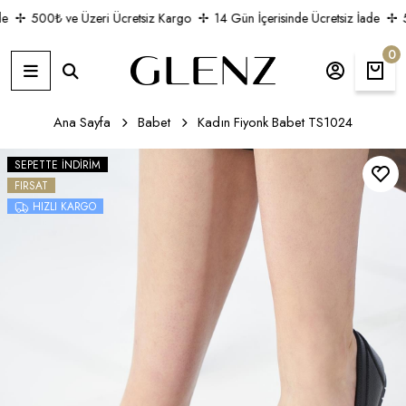
e
500₺ ve Üzeri Ücretsiz Kargo
14 Gün İçerisinde Ücretsiz İade
5
0
Ana Sayfa
Babet
Kadın Fiyonk Babet TS1024
SEPETTE İNDIRIM
FIRSAT
HIZLI KARGO