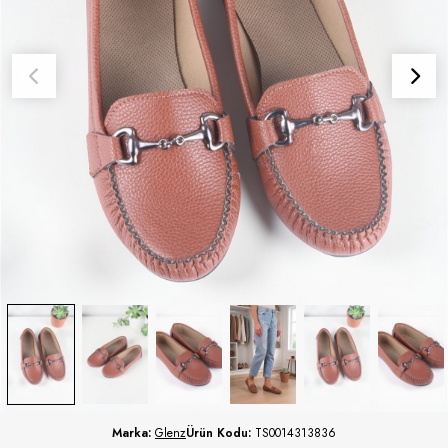
Marka:
Glenz
Ürün Kodu:
TS0014313836