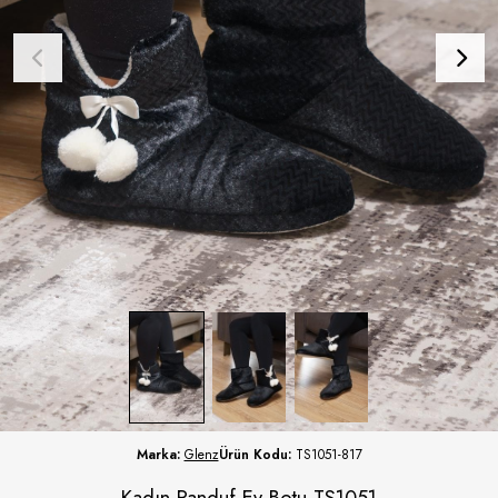
Marka:
Glenz
Ürün Kodu:
TS1051-817
Kadın Panduf Ev Botu TS1051