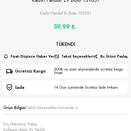
Kadın Panduf Ev Botu TS1051
59,99
TÜKENDI
Fiyatı Düşünce Haber Ver
Taksit Seçenekleri
Bu Ürünü Paylaş
500₺ ve üzeri alışverişlerde ücretsiz kargo
Ücretsiz Kargo
fırsatı.
İade
14 Gün içerisinde Ücretsiz İade İmkanı.
Ürün Bilgisi
Taksit Seçenekleri
Yorumlar
0
Dış Malzeme: Peluş
Kullanım Alanı: Ev Terliği