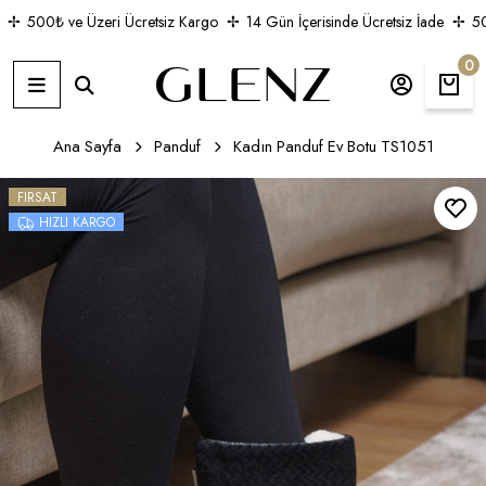
500₺ ve Üzeri Ücretsiz Kargo
14 Gün İçerisinde Ücretsiz İade
500
0
Ana Sayfa
Panduf
Kadın Panduf Ev Botu TS1051
FIRSAT
HIZLI KARGO