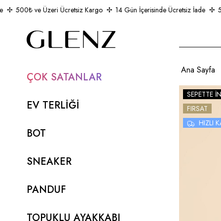
500₺ ve Üzeri Ücretsiz Kargo
14 Gün İçerisinde Ücretsiz İade
500
Ana Sayfa
ÇOK SATANLAR
SEPETTE İ
EV TERLİĞİ
FIRSAT
HIZLI
BOT
SNEAKER
PANDUF
TOPUKLU AYAKKABI