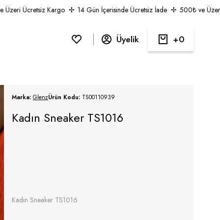
zeri Ücretsiz Kargo
14 Gün İçerisinde Ücretsiz İade
500₺ ve Üzeri Ü
Üyelik
0
Marka:
Glenz
Ürün Kodu:
TS00110939
Kadın Sneaker TS1016
Kadın Sneaker TS1016