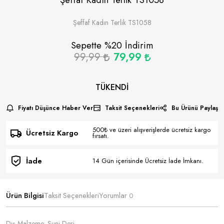
Şeffaf Kadın Terlik TS1058
Sepette %
20
İndirim
99,99
79,99
TÜKENDI
Fiyatı Düşünce Haber Ver
Taksit Seçenekleri
Bu Ürünü Paylaş
500₺ ve üzeri alışverişlerde ücretsiz kargo
Ücretsiz Kargo
fırsatı.
İade
14 Gün içerisinde Ücretsiz İade İmkanı.
Ürün Bilgisi
Taksit Seçenekleri
Yorumlar
0
Dış Malzeme: Suni Deri