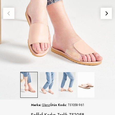
Marka:
Glenz
Ürün Kodu:
TS1058-961
Şeffaf Kadın Terlik TS1058