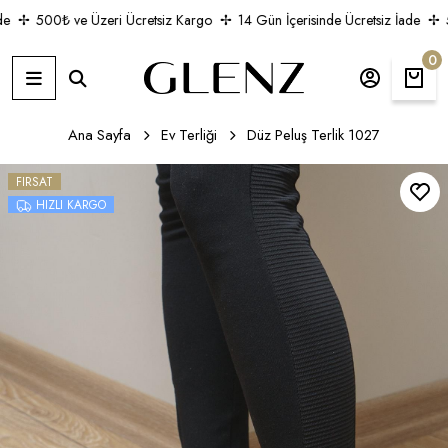
500₺ ve Üzeri Ücretsiz Kargo
14 Gün İçerisinde Ücretsiz İade
5
0
Ana Sayfa
Ev Terliği
Düz Peluş Terlik 1027
FIRSAT
HIZLI KARGO