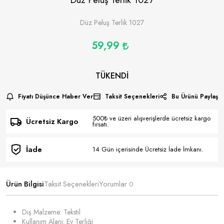
Düz Peluş Terlik 1027
59,99
TÜKENDI
Fiyatı Düşünce Haber Ver
Taksit Seçenekleri
Bu Ürünü Paylaş
500₺ ve üzeri alışverişlerde ücretsiz kargo
Ücretsiz Kargo
fırsatı.
İade
14 Gün içerisinde Ücretsiz İade İmkanı.
Ürün Bilgisi
Taksit Seçenekleri
Yorumlar
0
Dış Malzeme: Tekstil
Kullanım Alanı: Ev Terliği