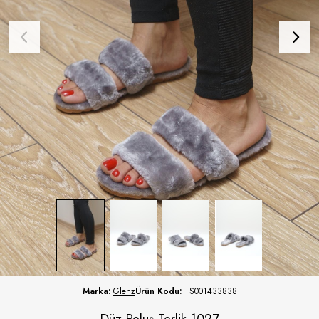
Marka:
Glenz
Ürün Kodu:
TS001433838
Düz Peluş Terlik 1027