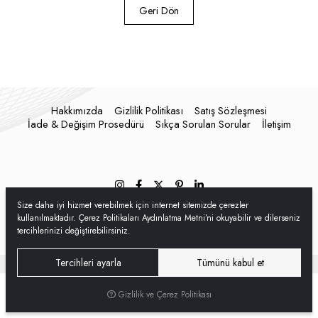
Geri Dön
Hakkımızda
Gizlilik Politikası
Satış Sözleşmesi
İade & Değişim Prosedürü
Sıkça Sorulan Sorular
İletişim
Size daha iyi hizmet verebilmek için internet sitemizde çerezler
kullanılmaktadır. Çerez Politikaları Aydınlatma Metni’ni okuyabilir ve dilerseniz
tercihlerinizi değiştirebilirsiniz.
Tercihleri ayarla
Tümünü kabul et
®
Hipotenüs
Yeni Nesil E-Ticaret Sistemleri ile Hazırlanmıştır.
Gizlilik ve Çerez Politikası