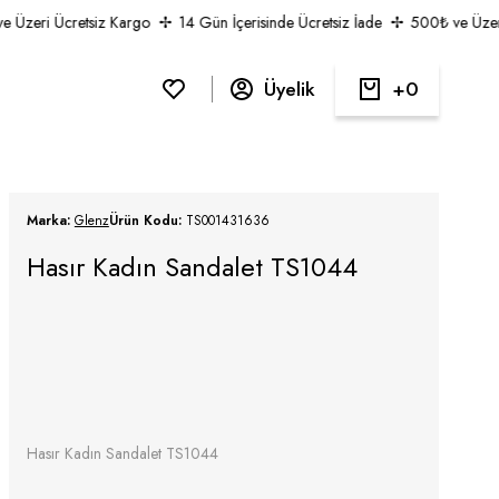
Üzeri Ücretsiz Kargo
14 Gün İçerisinde Ücretsiz İade
500₺ ve Üzeri 
Üyelik
0
Marka:
Glenz
Ürün Kodu:
TS001431636
Hasır Kadın Sandalet TS1044
Hasır Kadın Sandalet TS1044