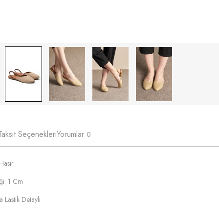
Taksit Seçenekleri
Yorumlar
0
Hasır
ği: 1 Cm
 Lastik Detaylı