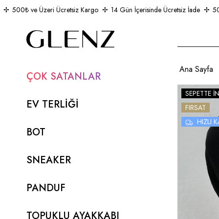
500₺ ve Üzeri Ücretsiz Kargo
14 Gün İçerisinde Ücretsiz İade
500₺ 
Ana Sayfa
ÇOK SATANLAR
SEPETTE İ
EV TERLİĞİ
FIRSAT
HIZLI
BOT
SNEAKER
PANDUF
TOPUKLU AYAKKABI