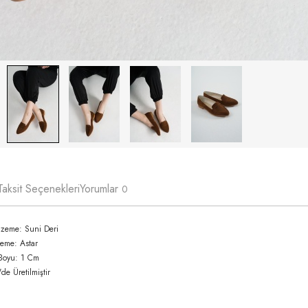
Taksit Seçenekleri
Yorumlar
0
lzeme: Suni Deri
zeme: Astar
Boyu: 1 Cm
'de Üretilmiştir