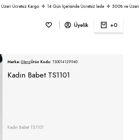
ri Ücretsiz Kargo
14 Gün İçerisinde Ücretsiz İade
500₺ ve Üzeri Ücr
Üyelik
0
Marka:
Glenz
Ürün Kodu:
TS0014129940
Kadın Babet TS1101
Kadın Babet TS1101