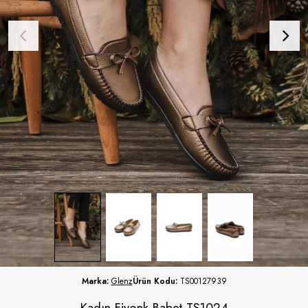
Marka:
Glenz
Ürün Kodu:
TS00127939
Kadın Fiyonk Babet TS1024