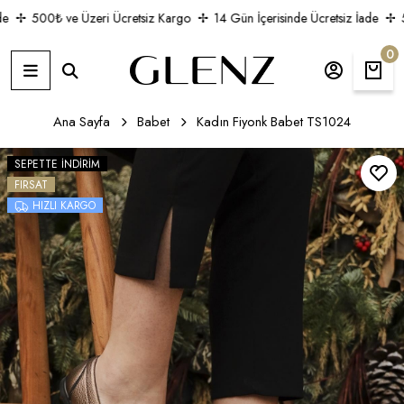
500₺ ve Üzeri Ücretsiz Kargo
14 Gün İçerisinde Ücretsiz İade
50
0
Ana Sayfa
Babet
Kadın Fiyonk Babet TS1024
SEPETTE İNDIRIM
FIRSAT
HIZLI KARGO