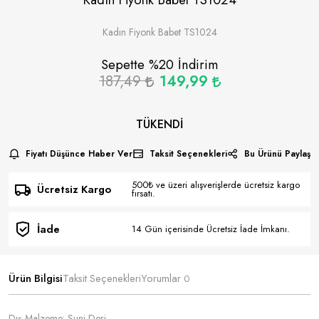
Kadın Fiyonk Babet TS1024
Sepette %
20
İndirim
187,49
149,99
TÜKENDI
Fiyatı Düşünce Haber Ver
Taksit Seçenekleri
Bu Ürünü Paylaş
500₺ ve üzeri alışverişlerde ücretsiz kargo
Ücretsiz Kargo
fırsatı.
İade
14 Gün içerisinde Ücretsiz İade İmkanı.
Ürün Bilgisi
Taksit Seçenekleri
Yorumlar
0
Dış Malzeme: Suni Deri