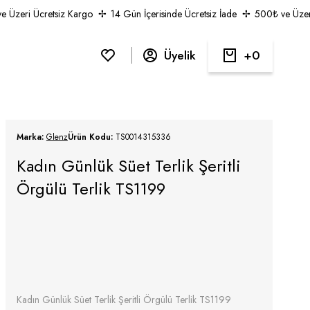
zeri Ücretsiz Kargo
14 Gün İçerisinde Ücretsiz İade
500₺ ve Üzeri Ü
Üyelik
0
Marka:
Glenz
Ürün Kodu:
TS0014315336
Kadın Günlük Süet Terlik Şeritli
Örgülü Terlik TS1199
Kadın Günlük Süet Terlik Şeritli Örgülü Terlik TS1199