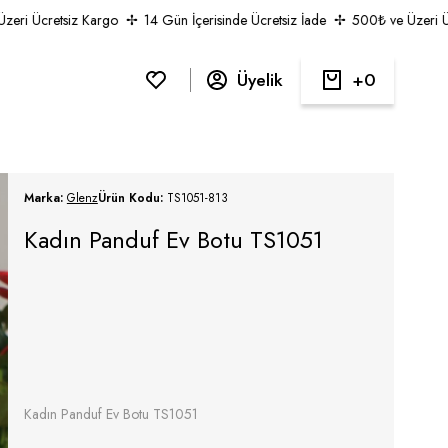
i Ücretsiz Kargo
14 Gün İçerisinde Ücretsiz İade
500₺ ve Üzeri Ücre
Üyelik
0
Marka:
Glenz
Ürün Kodu:
TS1051-813
Kadın Panduf Ev Botu TS1051
Kadın Panduf Ev Botu TS1051