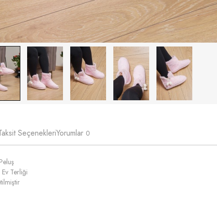
Taksit Seçenekleri
Yorumlar
0
Peluş
 Ev Terliği
ilmiştir