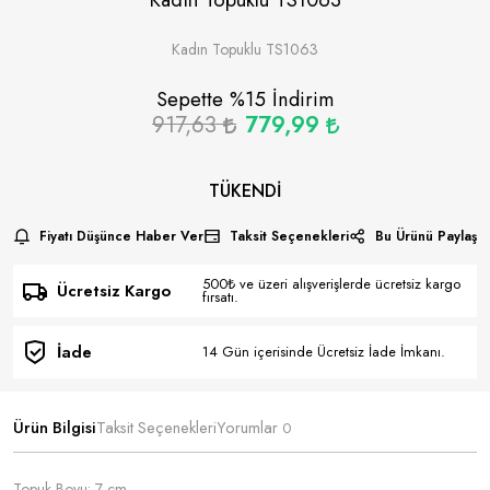
Kadın Topuklu TS1063
Sepette %
15
İndirim
917,63
779,99
TÜKENDI
Fiyatı Düşünce Haber Ver
Taksit Seçenekleri
Bu Ürünü Paylaş
500₺ ve üzeri alışverişlerde ücretsiz kargo
Ücretsiz Kargo
fırsatı.
İade
14 Gün içerisinde Ücretsiz İade İmkanı.
Ürün Bilgisi
Taksit Seçenekleri
Yorumlar
0
Topuk Boyu: 7 cm