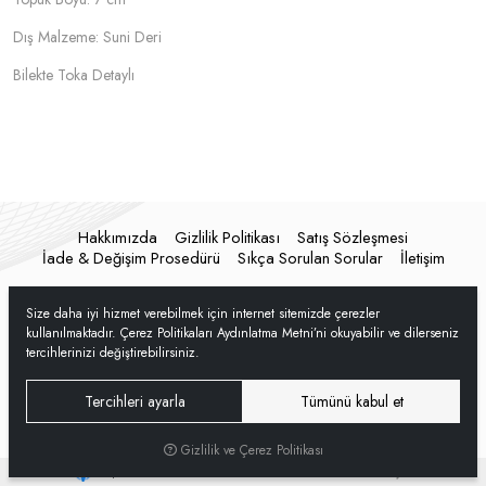
Dış Malzeme: Suni Deri
Bilekte Toka Detaylı
Hakkımızda
Gizlilik Politikası
Satış Sözleşmesi
İade & Değişim Prosedürü
Sıkça Sorulan Sorular
İletişim
Size daha iyi hizmet verebilmek için internet sitemizde çerezler
kullanılmaktadır. Çerez Politikaları Aydınlatma Metni’ni okuyabilir ve dilerseniz
tercihlerinizi değiştirebilirsiniz.
Tercihleri ayarla
Tümünü kabul et
Gizlilik ve Çerez Politikası
®
Hipotenüs
Yeni Nesil E-Ticaret Sistemleri ile Hazırlanmıştır.