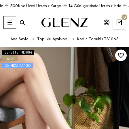
500₺ ve Üzeri Ücretsiz Kargo
14 Gün İçerisinde Ücretsiz İade
50
0
Ana Sayfa
Topuklu Ayakkabı
Kadın Topuklu TS1063
SEPETTE İNDIRIM
FIRSAT
HIZLI KARGO