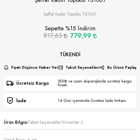
Şeffaf Kadın Topuklu TS1061
Sepette %
15
İndirim
917,63
779,99
TÜKENDI
Fiyatı Düşünce Haber Ver
Taksit Seçenekleri
Bu Ürünü Paylaş
500₺ ve üzeri alışverişlerde ücretsiz kargo
Ücretsiz Kargo
fırsatı.
İade
14 Gün içerisinde Ücretsiz İade İmkanı.
Ürün Bilgisi
Taksit Seçenekleri
Yorumlar
0
Topuk Boyu: 6 cm