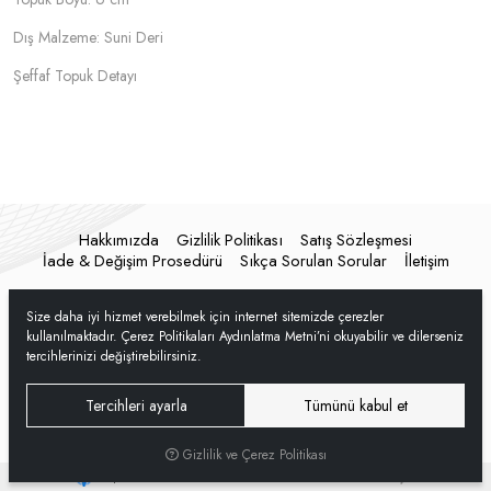
Dış Malzeme: Suni Deri
Şeffaf Topuk Detayı
Hakkımızda
Gizlilik Politikası
Satış Sözleşmesi
İade & Değişim Prosedürü
Sıkça Sorulan Sorular
İletişim
Size daha iyi hizmet verebilmek için internet sitemizde çerezler
kullanılmaktadır. Çerez Politikaları Aydınlatma Metni’ni okuyabilir ve dilerseniz
tercihlerinizi değiştirebilirsiniz.
Tercihleri ayarla
Tümünü kabul et
Gizlilik ve Çerez Politikası
®
Hipotenüs
Yeni Nesil E-Ticaret Sistemleri ile Hazırlanmıştır.