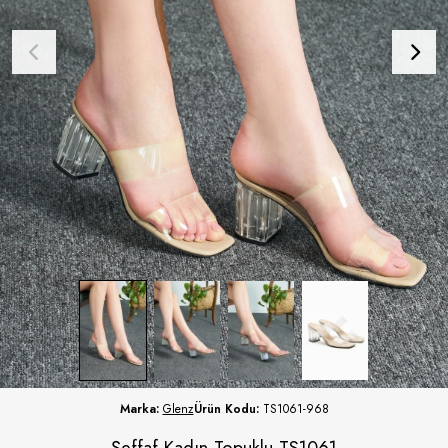
Marka:
Glenz
Ürün Kodu:
TS1061-968
Şeffaf Kadın Topuklu TS1061