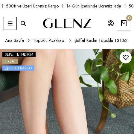
500₺ ve Üzeri Ücretsiz Kargo
14 Gün İçerisinde Ücretsiz İade
500₺
0
Ana Sayfa
Topuklu Ayakkabı
Şeffaf Kadın Topuklu TS1061
SEPETTE İNDIRIM
FIRSAT
HIZLI KARGO