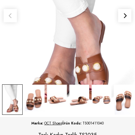
Marka:
OCT Shoes
Ürün Kodu:
TS001411040
Taşlı Kadın Terlik TS1035