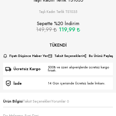
Taşlı Kadın Terlik TS1035
Sepette %
20
İndirim
149,99
119,99
TÜKENDI
Fiyatı Düşünce Haber Ver
Taksit Seçenekleri
Bu Ürünü Paylaş
500₺ ve üzeri alışverişlerde ücretsiz kargo
Ücretsiz Kargo
fırsatı.
İade
14 Gün içerisinde Ücretsiz İade İmkanı.
Ürün Bilgisi
Taksit Seçenekleri
Yorumlar
0
Dış Malzeme: Suni Deri