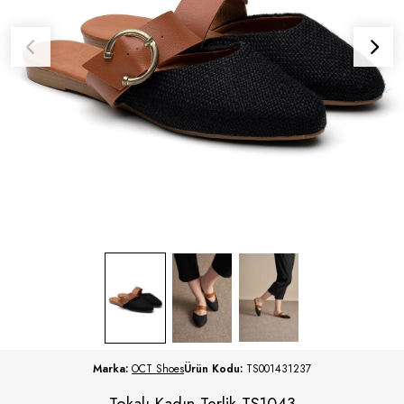
Marka:
OCT Shoes
Ürün Kodu:
TS001431237
Tokalı Kadın Terlik TS1043