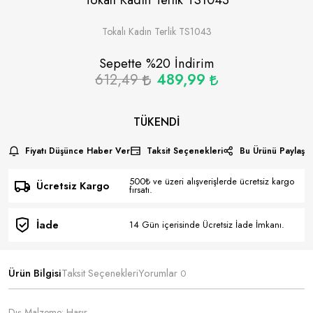
Tokalı Kadın Terlik TS1043
Sepette %
20
İndirim
612,49
489,99
TÜKENDI
Fiyatı Düşünce Haber Ver
Taksit Seçenekleri
Bu Ürünü Paylaş
500₺ ve üzeri alışverişlerde ücretsiz kargo
Ücretsiz Kargo
fırsatı.
İade
14 Gün içerisinde Ücretsiz İade İmkanı.
Ürün Bilgisi
Taksit Seçenekleri
Yorumlar
0
Dış Malzeme: Hasır