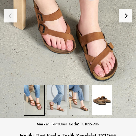
Marka:
Glenz
Ürün Kodu:
TS1055-909
Hakiki Deri Kadın Terlik Sandalet TS1055