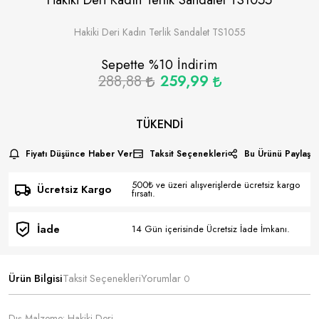
Hakiki Deri Kadın Terlik Sandalet TS1055
Sepette %
10
İndirim
288,88
259,99
TÜKENDI
Fiyatı Düşünce Haber Ver
Taksit Seçenekleri
Bu Ürünü Paylaş
500₺ ve üzeri alışverişlerde ücretsiz kargo
Ücretsiz Kargo
fırsatı.
İade
14 Gün içerisinde Ücretsiz İade İmkanı.
Ürün Bilgisi
Taksit Seçenekleri
Yorumlar
0
Dış Malzeme: Hakiki Deri