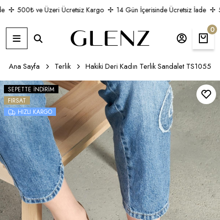
500₺ ve Üzeri Ücretsiz Kargo
14 Gün İçerisinde Ücretsiz İade
50
0
Ana Sayfa
Terlik
Hakiki Deri Kadın Terlik Sandalet TS1055
SEPETTE İNDIRIM
FIRSAT
HIZLI KARGO