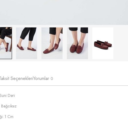
Taksit Seçenekleri
Yorumlar
0
Suni Deri
 Bağcıksız
ği: 1 Cm