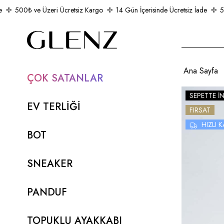
500₺ ve Üzeri Ücretsiz Kargo
14 Gün İçerisinde Ücretsiz İade
500₺
Ana Sayfa
ÇOK SATANLAR
SEPETTE İ
EV TERLİĞİ
FIRSAT
HIZLI
BOT
SNEAKER
PANDUF
TOPUKLU AYAKKABI