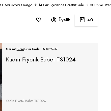
eri Ücretsiz Kargo
14 Gün İçerisinde Ücretsiz İade
500₺ ve Üzeri Üc
Üyelik
0
Marka:
Glenz
Ürün Kodu:
TS00125237
Kadın Fiyonk Babet TS1024
Kadın Fiyonk Babet TS1024