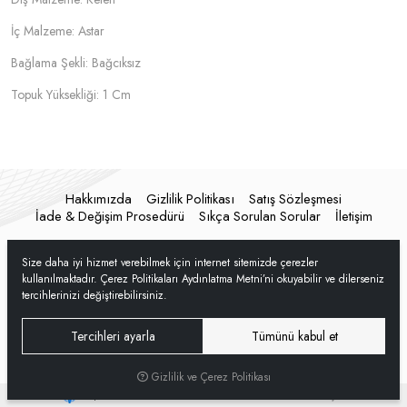
İç Malzeme: Astar
Bağlama Şekli: Bağcıksız
Topuk Yüksekliği: 1 Cm
Hakkımızda
Gizlilik Politikası
Satış Sözleşmesi
İade & Değişim Prosedürü
Sıkça Sorulan Sorular
İletişim
Size daha iyi hizmet verebilmek için internet sitemizde çerezler
kullanılmaktadır. Çerez Politikaları Aydınlatma Metni’ni okuyabilir ve dilerseniz
tercihlerinizi değiştirebilirsiniz.
Tercihleri ayarla
Tümünü kabul et
Gizlilik ve Çerez Politikası
®
Hipotenüs
Yeni Nesil E-Ticaret Sistemleri ile Hazırlanmıştır.