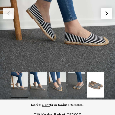
Marka:
Glenz
Ürün Kodu:
TS00104540
Cilt Kadın Babet TS1012