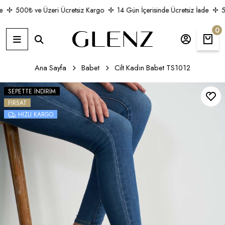
500₺ ve Üzeri Ücretsiz Kargo
14 Gün İçerisinde Ücretsiz İade
50
0
Ana Sayfa
Babet
Cilt Kadın Babet TS1012
SEPETTE İNDIRIM
FIRSAT
HIZLI KARGO