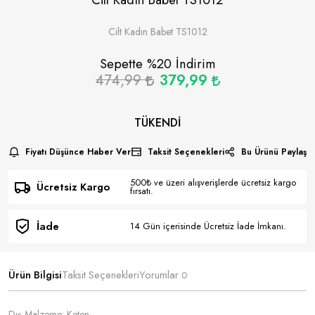
Cilt Kadın Babet TS1012
Sepette %
20
İndirim
474,99
379,99
TÜKENDI
Fiyatı Düşünce Haber Ver
Taksit Seçenekleri
Bu Ürünü Paylaş
500₺ ve üzeri alışverişlerde ücretsiz kargo
Ücretsiz Kargo
fırsatı.
İade
14 Gün içerisinde Ücretsiz İade İmkanı.
Ürün Bilgisi
Taksit Seçenekleri
Yorumlar
0
Dış Malzeme: Keten