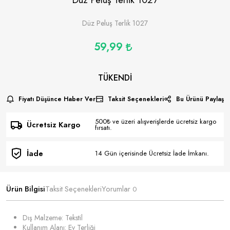
Düz Peluş Terlik 1027
59,99
TÜKENDI
Fiyatı Düşünce Haber Ver
Taksit Seçenekleri
Bu Ürünü Paylaş
500₺ ve üzeri alışverişlerde ücretsiz kargo
Ücretsiz Kargo
fırsatı.
İade
14 Gün içerisinde Ücretsiz İade İmkanı.
Ürün Bilgisi
Taksit Seçenekleri
Yorumlar
0
Dış Malzeme: Tekstil
Kullanım Alanı: Ev Terliği