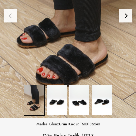
Marka:
Glenz
Ürün Kodu:
TS00136540
Düz Peluş Terlik 1027