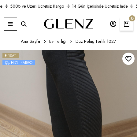
500₺ ve Üzeri Ücretsiz Kargo
14 Gün İçerisinde Ücretsiz İade
50
0
Ana Sayfa
Ev Terliği
Düz Peluş Terlik 1027
FIRSAT
HIZLI KARGO