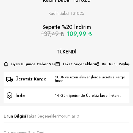
Kadın Babet TS1025
Sepette %
20
İndirim
137,49
109,99
TÜKENDI
Fiyatı Düşünce Haber Ver
Taksit Seçenekleri
Bu Ürünü Paylaş
500₺ ve üzeri alışverişlerde ücretsiz kargo
Ücretsiz Kargo
fırsatı.
İade
14 Gün içerisinde Ücretsiz İade İmkanı.
Ürün Bilgisi
Taksit Seçenekleri
Yorumlar
0
Dış Malzeme: Suni Deri