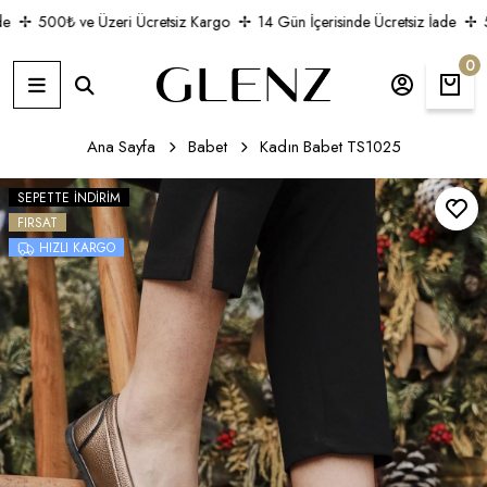
500₺ ve Üzeri Ücretsiz Kargo
14 Gün İçerisinde Ücretsiz İade
50
0
Ana Sayfa
Babet
Kadın Babet TS1025
SEPETTE İNDIRIM
FIRSAT
HIZLI KARGO