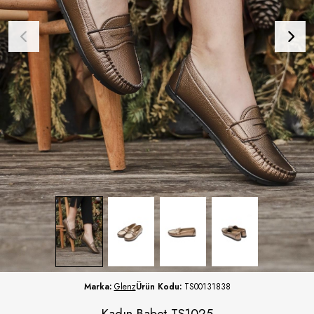
Marka:
Glenz
Ürün Kodu:
TS00131838
Kadın Babet TS1025