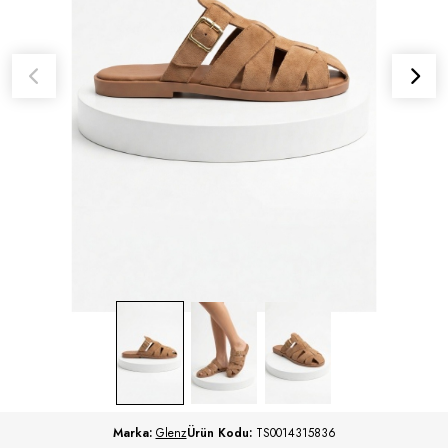
Marka:
Glenz
Ürün Kodu:
TS0014315836