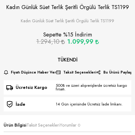
Kadın Günlük Süet Terlik Şeritli Örgülü Terlik TS1199
Kadın Günlük Süet Terlik Şeritli Örgülü Terlik TS1199
Sepette %
15
İndirim
1.294,10
1.099,99
TÜKENDI
Fiyatı Düşünce Haber Ver
Taksit Seçenekleri
Bu Ürünü Paylaş
500₺ ve üzeri alışverişlerde ücretsiz kargo
Ücretsiz Kargo
fırsatı.
İade
14 Gün içerisinde Ücretsiz İade İmkanı.
Ürün Bilgisi
Taksit Seçenekleri
Yorumlar
0