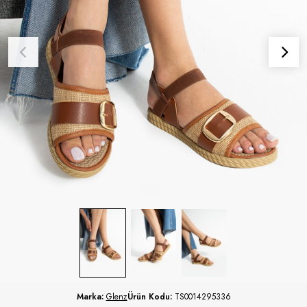
Marka:
Glenz
Ürün Kodu:
TS0014295336