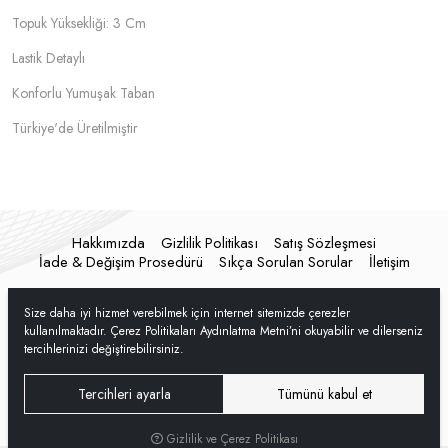
Topuk Yüksekliği: 3 Cm
Lastik Detaylı
Konforlu Yumuşak Taban
Türkiye'de Üretilmiştir
Hakkımızda
Gizlilik Politikası
Satış Sözleşmesi
İade & Değişim Prosedürü
Sıkça Sorulan Sorular
İletişim
Size daha iyi hizmet verebilmek için internet sitemizde çerezler
kullanılmaktadır. Çerez Politikaları Aydınlatma Metni’ni okuyabilir ve dilerseniz
tercihlerinizi değiştirebilirsiniz.
Tercihleri ayarla
Tümünü kabul et
Gizlilik ve Çerez Politikası