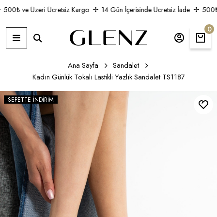
500₺ ve Üzeri Ücretsiz Kargo
14 Gün İçerisinde Ücretsiz İade
500₺ v
0
Ana Sayfa
Sandalet
Kadın Günlük Tokalı Lastikli Yazlık Sandalet TS1187
SEPETTE İNDIRIM