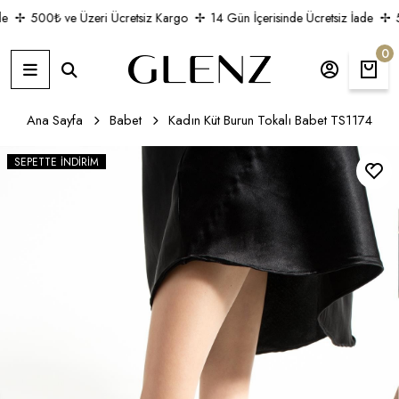
e
500₺ ve Üzeri Ücretsiz Kargo
14 Gün İçerisinde Ücretsiz İade
5
0
Ana Sayfa
Babet
Kadın Küt Burun Tokalı Babet TS1174
SEPETTE İNDIRIM