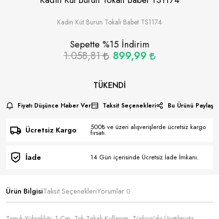
Kadın Küt Burun Tokalı Babet TS1174
Sepette %
15
İndirim
1.058,81
899,99
TÜKENDI
Fiyatı Düşünce Haber Ver
Taksit Seçenekleri
Bu Ürünü Paylaş
500₺ ve üzeri alışverişlerde ücretsiz kargo
Ücretsiz Kargo
fırsatı.
İade
14 Gün içerisinde Ücretsiz İade İmkanı.
Ürün Bilgisi
Taksit Seçenekleri
Yorumlar
0
Topuk Yüksekliği: 1 Cm, Tek Tokalı Kullanım, Türkiye'de Üretilmiştir