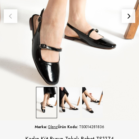
Marka:
Glenz
Ürün Kodu:
TS0014281836
Kadın Küt Burun Tokalı Babet TS1174