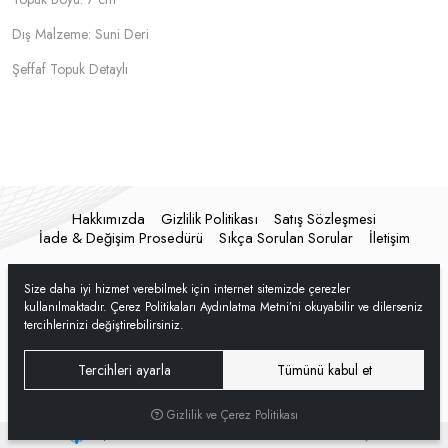
Dış Malzeme: Suni Deri
Şeffaf Topuk Detaylı
Hakkımızda
Gizlilik Politikası
Satış Sözleşmesi
İade & Değişim Prosedürü
Sıkça Sorulan Sorular
İletişim
Size daha iyi hizmet verebilmek için internet sitemizde çerezler
kullanılmaktadır. Çerez Politikaları Aydınlatma Metni’ni okuyabilir ve dilerseniz
tercihlerinizi değiştirebilirsiniz.
Tercihleri ayarla
Tümünü kabul et
Gizlilik ve Çerez Politikası
®
Hipotenüs
Yeni Nesil E-Ticaret Sistemleri ile Hazırlanmıştır.