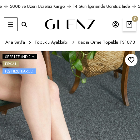
500₺ ve Üzeri Ücretsiz Kargo
14 Gün İçerisinde Ücretsiz İade
50
0
Ana Sayfa
Topuklu Ayakkabı
Kadın Örme Topuklu TS1073
SEPETTE İNDIRIM
FIRSAT
HIZLI KARGO