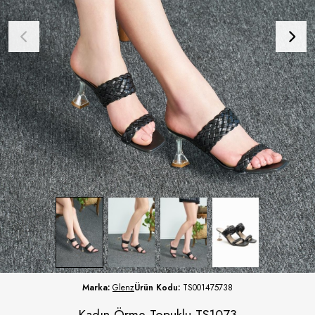
Marka:
Glenz
Ürün Kodu:
TS001475738
Kadın Örme Topuklu TS1073