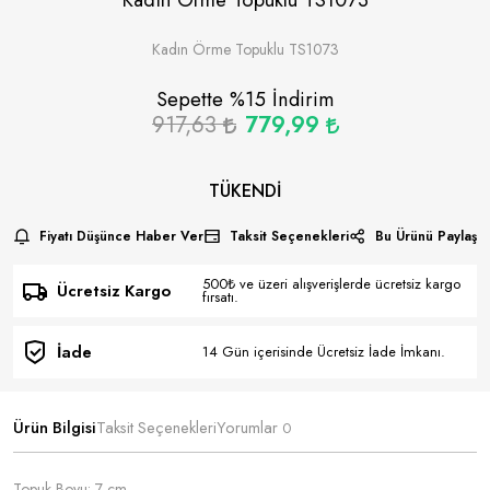
Kadın Örme Topuklu TS1073
Sepette %
15
İndirim
917,63
779,99
TÜKENDI
Fiyatı Düşünce Haber Ver
Taksit Seçenekleri
Bu Ürünü Paylaş
500₺ ve üzeri alışverişlerde ücretsiz kargo
Ücretsiz Kargo
fırsatı.
İade
14 Gün içerisinde Ücretsiz İade İmkanı.
Ürün Bilgisi
Taksit Seçenekleri
Yorumlar
0
Topuk Boyu: 7 cm