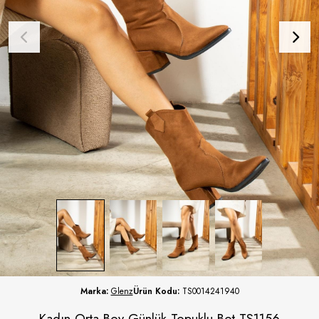
Marka:
Glenz
Ürün Kodu:
TS0014241940
Kadın Orta Boy Günlük Topuklu Bot TS1156