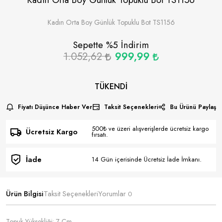
Kadın Orta Boy Günlük Topuklu Bot TS1156
Sepette %
5
İndirim
1.052,62
999,99
TÜKENDI
Fiyatı Düşünce Haber Ver
Taksit Seçenekleri
Bu Ürünü Paylaş
500₺ ve üzeri alışverişlerde ücretsiz kargo
Ücretsiz Kargo
fırsatı.
İade
14 Gün içerisinde Ücretsiz İade İmkanı.
Ürün Bilgisi
Taksit Seçenekleri
Yorumlar
0
Topuk Yüksekliği: 7 Cm