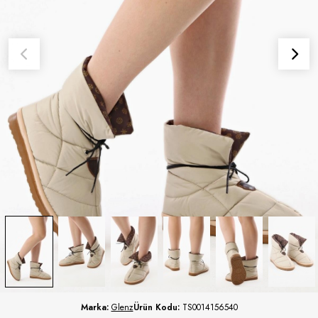
Marka:
Glenz
Ürün Kodu:
TS0014156540