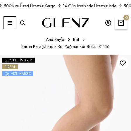
500₺ ve Üzeri Ücretsiz Kargo
14 Gün İçerisinde Ücretsiz İade
500₺ 
0
Ana Sayfa
Bot
Kadın Paraşüt Kışlık Bot Yağmur Kar Botu TS1116
SEPETTE İNDIRIM
FIRSAT
HIZLI KARGO