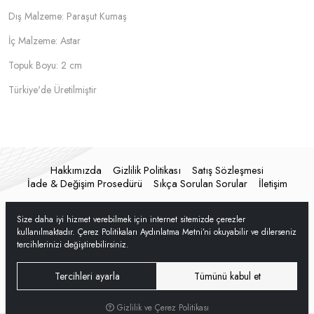
Dış Malzeme: Paraşut Kumaş
İç Malzeme: Astar
Topuk Boyu: 2 cm
Türkiye'de Üretilmiştir
Hakkımızda
Gizlilik Politikası
Satış Sözleşmesi
İade & Değişim Prosedürü
Sıkça Sorulan Sorular
İletişim
Size daha iyi hizmet verebilmek için internet sitemizde çerezler
kullanılmaktadır. Çerez Politikaları Aydınlatma Metni’ni okuyabilir ve dilerseniz
tercihlerinizi değiştirebilirsiniz.
Tercihleri ayarla
Tümünü kabul et
Gizlilik ve Çerez Politikası