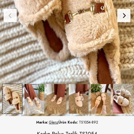
Marka:
Glenz
Ürün Kodu:
TS1054-892
Kadın Peluş Terlik TS1054