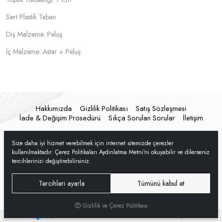
Sert Plastik Taban
Dış Malzeme: Peluş
İç Malzeme: Astar + Peluş
Hakkımızda
Gizlilik Politikası
Satış Sözleşmesi
İade & Değişim Prosedürü
Sıkça Sorulan Sorular
İletişim
Size daha iyi hizmet verebilmek için internet sitemizde çerezler
kullanılmaktadır. Çerez Politikaları Aydınlatma Metni’ni okuyabilir ve dilerseniz
tercihlerinizi değiştirebilirsiniz.
Tercihleri ayarla
Tümünü kabul et
Gizlilik ve Çerez Politikası
®
Hipotenüs
Yeni Nesil E-Ticaret Sistemleri ile Hazırlanmıştır.