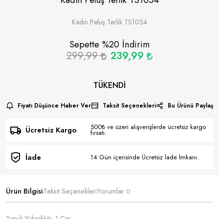
Kadın Peluş Terlik TS1054
Sepette %
20
İndirim
299,99
239,99
TÜKENDI
Fiyatı Düşünce Haber Ver
Taksit Seçenekleri
Bu Ürünü Paylaş
500₺ ve üzeri alışverişlerde ücretsiz kargo
Ücretsiz Kargo
fırsatı.
İade
14 Gün içerisinde Ücretsiz İade İmkanı.
Ürün Bilgisi
Taksit Seçenekleri
Yorumlar
0
Topuk Yüksekliği: 1 Cm