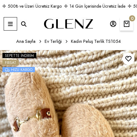
500₺ ve Üzeri Ücretsiz Kargo
14 Gün İçerisinde Ücretsiz İade
500
0
Ana Sayfa
Ev Terliği
Kadın Peluş Terlik TS1054
SEPETTE İNDIRIM
FIRSAT
HIZLI KARGO