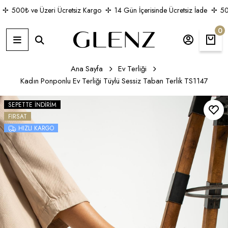
500₺ ve Üzeri Ücretsiz Kargo
14 Gün İçerisinde Ücretsiz İade
500
0
Ana Sayfa
Ev Terliği
Kadın Ponponlu Ev Terliği Tüylü Sessiz Taban Terlik TS1147
SEPETTE İNDIRIM
FIRSAT
HIZLI KARGO