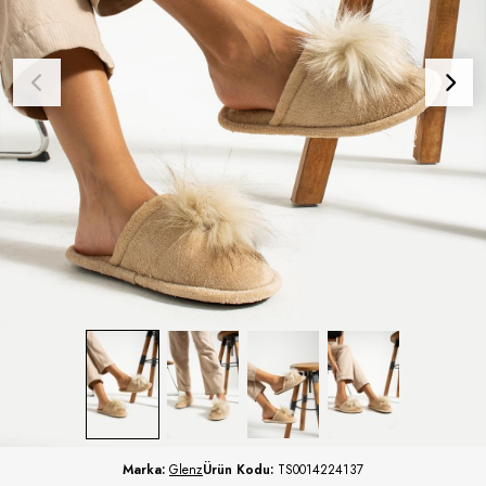
Marka:
Glenz
Ürün Kodu:
TS0014224137