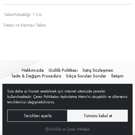
TabanYüksekliği: 1 Cm
Sessiz ve Kaymaz Taban
Hakkımızda
Gizlilik Politikası
Satış Sözleşmesi
İade & Değişim Prosedürü
Sıkça Sorulan Sorular
İletişim
Size daha iyi hizmet verebilmek için internet sitemizde çerezler
kullanılmaktadır. Çerez Politikaları Aydınlatma Metni’ni okuyabilir ve dilerseniz
tercihlerinizi değiştirebilirsiniz.
Tercihleri ayarla
Tümünü kabul et
Gizlilik ve Çerez Politikası
®