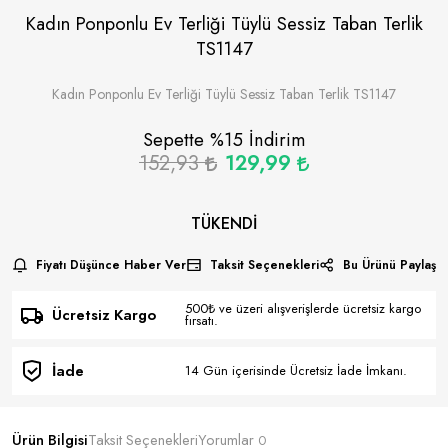
Kadın Ponponlu Ev Terliği Tüylü Sessiz Taban Terlik
TS1147
Kadın Ponponlu Ev Terliği Tüylü Sessiz Taban Terlik TS1147
Sepette %
15
İndirim
152,93
129,99
TÜKENDI
Fiyatı Düşünce Haber Ver
Taksit Seçenekleri
Bu Ürünü Paylaş
500₺ ve üzeri alışverişlerde ücretsiz kargo
Ücretsiz Kargo
fırsatı.
İade
14 Gün içerisinde Ücretsiz İade İmkanı.
Ürün Bilgisi
Taksit Seçenekleri
Yorumlar
0