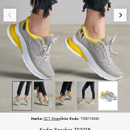
Marka:
OCT Shoes
Ürün Kodu:
TS00114040
Kadın Sneaker TS1018