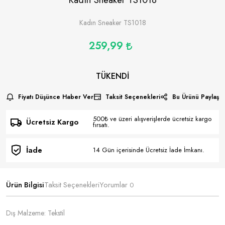
Kadın Sneaker TS1018
259,99
TÜKENDI
Fiyatı Düşünce Haber Ver
Taksit Seçenekleri
Bu Ürünü Paylaş
500₺ ve üzeri alışverişlerde ücretsiz kargo
Ücretsiz Kargo
fırsatı.
İade
14 Gün içerisinde Ücretsiz İade İmkanı.
Ürün Bilgisi
Taksit Seçenekleri
Yorumlar
0
Dış Malzeme: Tekstil