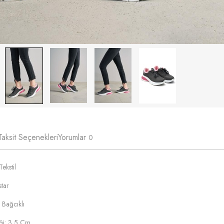
Taksit Seçenekleri
Yorumlar
0
ekstil
tar
 Bağcıklı
iği: 3,5 Cm