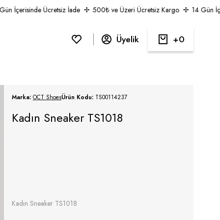
ün İçerisinde Ücretsiz İade
500₺ ve Üzeri Ücretsiz Kargo
14 Gün İçer
Üyelik
0
Marka:
OCT Shoes
Ürün Kodu:
TS00114237
Kadın Sneaker TS1018
Kadın Sneaker TS1018