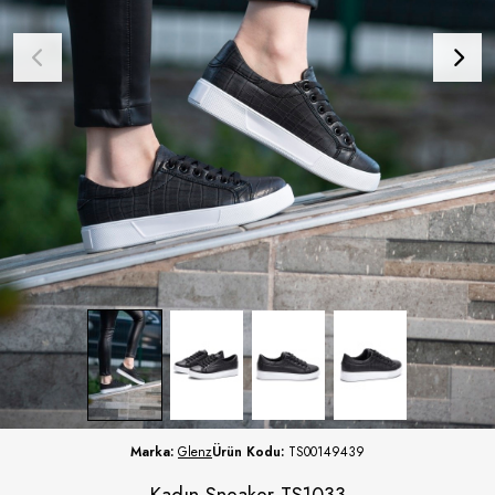
Marka:
Glenz
Ürün Kodu:
TS00149439
Kadın Sneaker TS1033