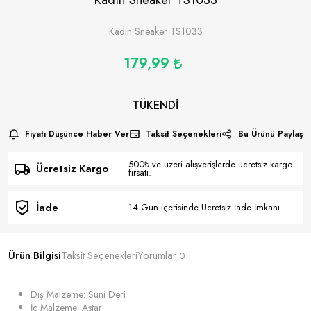
Kadın Sneaker TS1033
179,99
TÜKENDI
Fiyatı Düşünce Haber Ver
Taksit Seçenekleri
Bu Ürünü Paylaş
500₺ ve üzeri alışverişlerde ücretsiz kargo
Ücretsiz Kargo
fırsatı.
İade
14 Gün içerisinde Ücretsiz İade İmkanı.
Ürün Bilgisi
Taksit Seçenekleri
Yorumlar
0
Dış Malzeme: Suni Deri
İç Malzeme: Astar