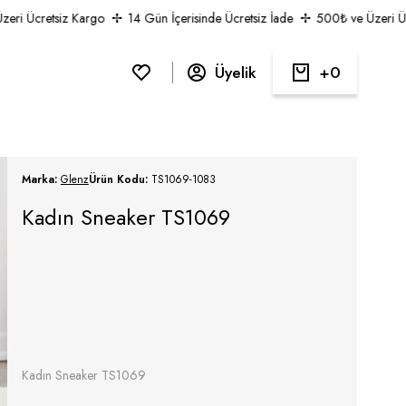
i Ücretsiz Kargo
14 Gün İçerisinde Ücretsiz İade
500₺ ve Üzeri Ücre
Üyelik
0
Marka:
Glenz
Ürün Kodu:
TS1069-1083
Kadın Sneaker TS1069
Kadın Sneaker TS1069