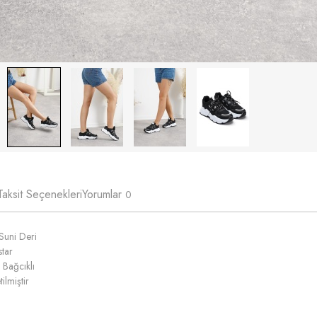
Taksit Seçenekleri
Yorumlar
0
Suni Deri
tar
 Bağcıklı
ilmiştir