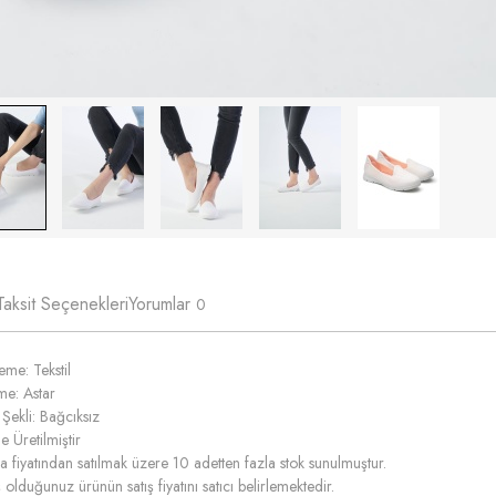
Taksit Seçenekleri
Yorumlar
0
me: Tekstil
me: Astar
Şekli: Bağcıksız
e Üretilmiştir
fiyatından satılmak üzere 10 adetten fazla stok sunulmuştur.
 olduğunuz ürünün satış fiyatını satıcı belirlemektedir.