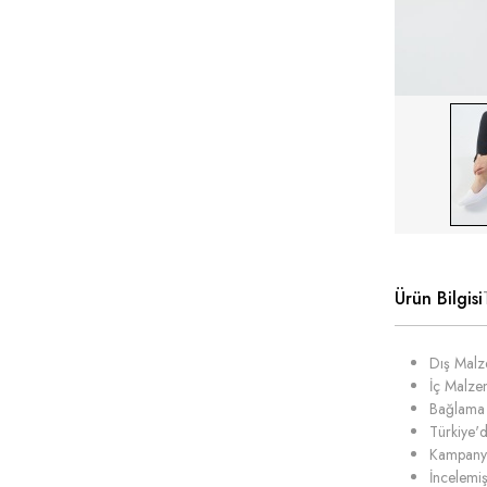
Ürün Bilgisi
Dış Malze
İç Malze
Bağlama 
Türkiye'd
Kampanya 
İncelemiş