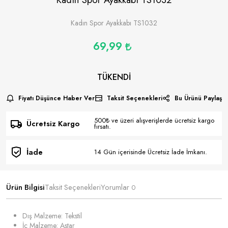
Kadın Spor Ayakkabı TS1032
69,99
TÜKENDI
Fiyatı Düşünce Haber Ver
Taksit Seçenekleri
Bu Ürünü Paylaş
500₺ ve üzeri alışverişlerde ücretsiz kargo
Ücretsiz Kargo
fırsatı.
İade
14 Gün içerisinde Ücretsiz İade İmkanı.
Ürün Bilgisi
Taksit Seçenekleri
Yorumlar
0
Dış Malzeme: Tekstil
İç Malzeme: Astar