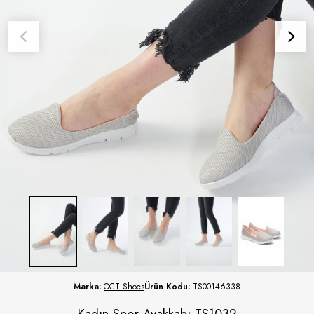
Marka:
OCT Shoes
Ürün Kodu:
TS00146338
Kadın Spor Ayakkabı TS1032