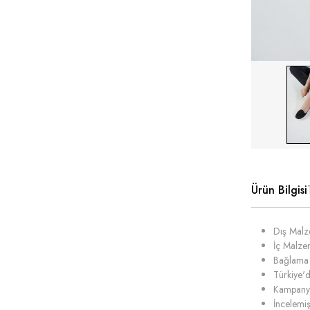
Ürün Bilgisi
Dış Malze
İç Malze
Bağlama 
Türkiye'd
Kampanya 
İncelemiş