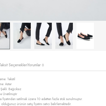
Taksit Seçenekleri
Yorumlar
0
me: Tekstil
me: Astar
Şekli: Bağcıksız
e Üretilmiştir
fiyatından satılmak üzere 10 adetten fazla stok sunulmuştur.
 olduğunuz ürünün satış fiyatını satıcı belirlemektedir.