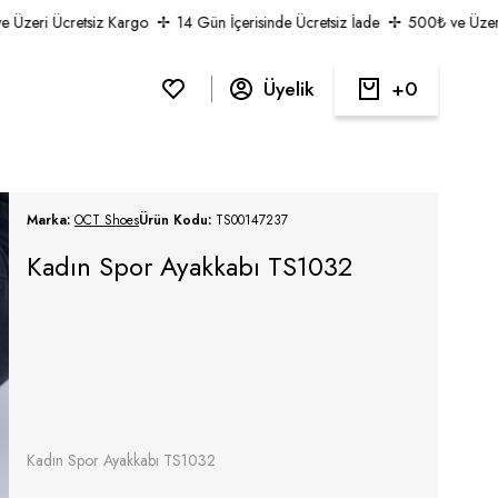
zeri Ücretsiz Kargo
14 Gün İçerisinde Ücretsiz İade
500₺ ve Üzeri Ü
Üyelik
0
Marka:
OCT Shoes
Ürün Kodu:
TS00147237
Kadın Spor Ayakkabı TS1032
Kadın Spor Ayakkabı TS1032