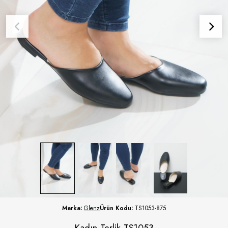
Marka:
Glenz
Ürün Kodu:
TS1053-875
Kadın Terlik TS1053