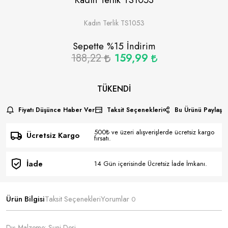
Kadın Terlik TS1053
Sepette %
15
İndirim
188,22
159,99
TÜKENDI
Fiyatı Düşünce Haber Ver
Taksit Seçenekleri
Bu Ürünü Paylaş
500₺ ve üzeri alışverişlerde ücretsiz kargo
Ücretsiz Kargo
fırsatı.
İade
14 Gün içerisinde Ücretsiz İade İmkanı.
Ürün Bilgisi
Taksit Seçenekleri
Yorumlar
0
Dış Malzeme: Suni Deri