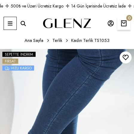
e
500₺ ve Üzeri Ücretsiz Kargo
14 Gün İçerisinde Ücretsiz İade
5
0
Ana Sayfa
Terlik
Kadın Terlik TS1053
SEPETTE İNDIRIM
FIRSAT
HIZLI KARGO