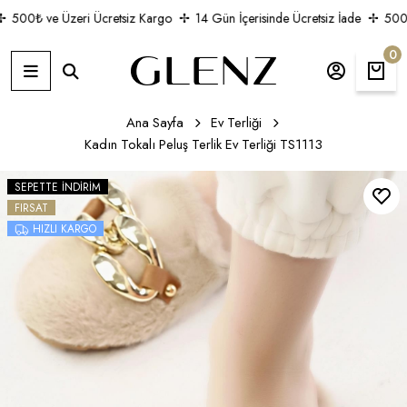
500₺ ve Üzeri Ücretsiz Kargo
14 Gün İçerisinde Ücretsiz İade
500₺ 
0
Ana Sayfa
Ev Terliği
Kadın Tokalı Peluş Terlik Ev Terliği TS1113
SEPETTE İNDIRIM
FIRSAT
HIZLI KARGO