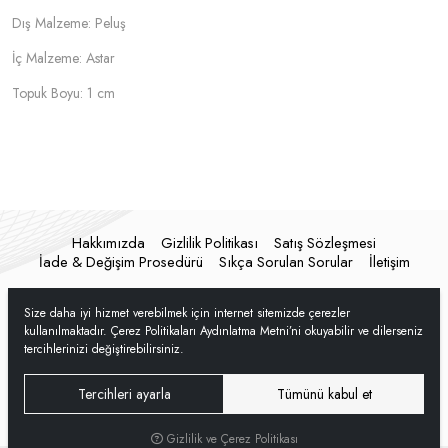
Dış Malzeme: Peluş
İç Malzeme: Astar
Topuk Boyu: 1 cm
Hakkımızda
Gizlilik Politikası
Satış Sözleşmesi
İade & Değişim Prosedürü
Sıkça Sorulan Sorular
İletişim
Size daha iyi hizmet verebilmek için internet sitemizde çerezler
kullanılmaktadır. Çerez Politikaları Aydınlatma Metni’ni okuyabilir ve dilerseniz
tercihlerinizi değiştirebilirsiniz.
Tercihleri ayarla
Tümünü kabul et
Gizlilik ve Çerez Politikası