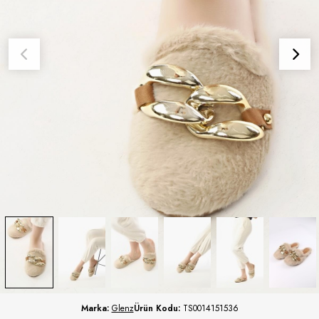
Marka:
Glenz
Ürün Kodu:
TS0014151536