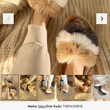
Marka:
Glenz
Ürün Kodu:
TS0014220838