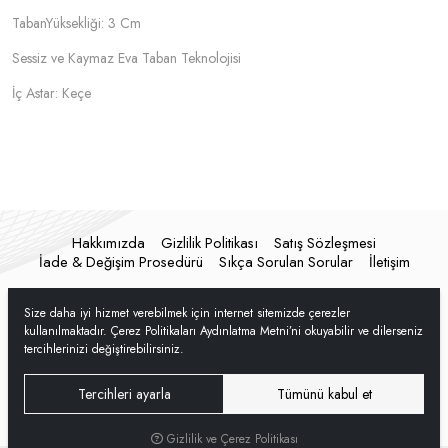
TabanYüksekliği: 3 Cm
Sessiz ve Kaymaz Eva Taban Teknolojisi
İç Astar: Keçe
Hakkımızda
Gizlilik Politikası
Satış Sözleşmesi
İade & Değişim Prosedürü
Sıkça Sorulan Sorular
İletişim
Size daha iyi hizmet verebilmek için internet sitemizde çerezler
kullanılmaktadır. Çerez Politikaları Aydınlatma Metni’ni okuyabilir ve dilerseniz
tercihlerinizi değiştirebilirsiniz.
Tercihleri ayarla
Tümünü kabul et
Gizlilik ve Çerez Politikası