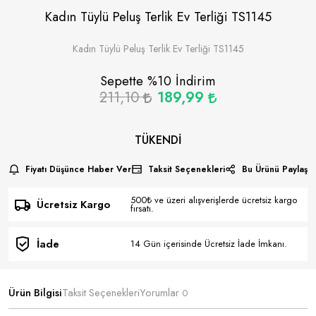
Kadın Tüylü Peluş Terlik Ev Terliği TS1145
Kadın Tüylü Peluş Terlik Ev Terliği TS1145
Sepette %
10
İndirim
211,10
189,99
TÜKENDI
Fiyatı Düşünce Haber Ver
Taksit Seçenekleri
Bu Ürünü Paylaş
500₺ ve üzeri alışverişlerde ücretsiz kargo
Ücretsiz Kargo
fırsatı.
İade
14 Gün içerisinde Ücretsiz İade İmkanı.
Ürün Bilgisi
Taksit Seçenekleri
Yorumlar
0