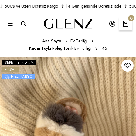
500₺ ve Üzeri Ücretsiz Kargo
14 Gün İçerisinde Ücretsiz İade
500₺ 
0
Ana Sayfa
Ev Terliği
Kadın Tüylü Peluş Terlik Ev Terliği TS1145
SEPETTE İNDIRIM
FIRSAT
HIZLI KARGO