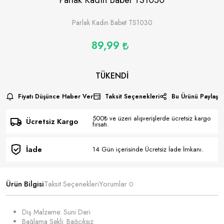
Parlak Kadın Babet TS1030
89,99
TÜKENDI
Fiyatı Düşünce Haber Ver
Taksit Seçenekleri
Bu Ürünü Paylaş
500₺ ve üzeri alışverişlerde ücretsiz kargo
Ücretsiz Kargo
fırsatı.
İade
14 Gün içerisinde Ücretsiz İade İmkanı.
Ürün Bilgisi
Taksit Seçenekleri
Yorumlar
0
Dış Malzeme: Suni Deri
Bağlama Şekli: Bağcıksız