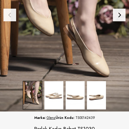
Marka:
Glenz
Ürün Kodu:
TS00142439
Parlak Kadın Babet TS1030