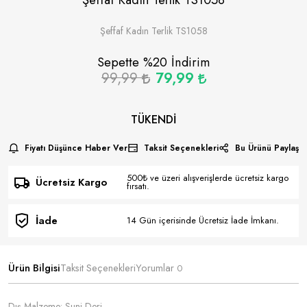
Şeffaf Kadın Terlik TS1058
Sepette %
20
İndirim
99,99
79,99
TÜKENDI
Fiyatı Düşünce Haber Ver
Taksit Seçenekleri
Bu Ürünü Paylaş
500₺ ve üzeri alışverişlerde ücretsiz kargo
Ücretsiz Kargo
fırsatı.
İade
14 Gün içerisinde Ücretsiz İade İmkanı.
Ürün Bilgisi
Taksit Seçenekleri
Yorumlar
0
Dış Malzeme: Suni Deri