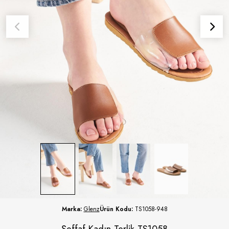
Marka:
Glenz
Ürün Kodu:
TS1058-948
Şeffaf Kadın Terlik TS1058