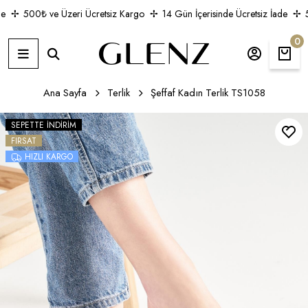
500₺ ve Üzeri Ücretsiz Kargo
14 Gün İçerisinde Ücretsiz İade
5
0
Ana Sayfa
Terlik
Şeffaf Kadın Terlik TS1058
SEPETTE İNDIRIM
FIRSAT
HIZLI KARGO