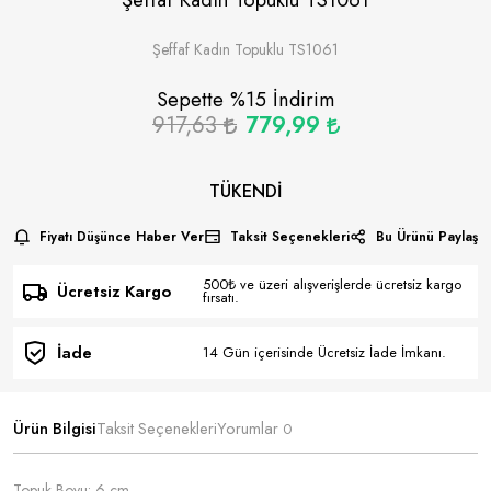
Şeffaf Kadın Topuklu TS1061
Sepette %
15
İndirim
917,63
779,99
TÜKENDI
Fiyatı Düşünce Haber Ver
Taksit Seçenekleri
Bu Ürünü Paylaş
500₺ ve üzeri alışverişlerde ücretsiz kargo
Ücretsiz Kargo
fırsatı.
İade
14 Gün içerisinde Ücretsiz İade İmkanı.
Ürün Bilgisi
Taksit Seçenekleri
Yorumlar
0
Topuk Boyu: 6 cm