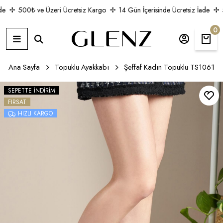
e
500₺ ve Üzeri Ücretsiz Kargo
14 Gün İçerisinde Ücretsiz İade
5
0
Ana Sayfa
Topuklu Ayakkabı
Şeffaf Kadın Topuklu TS1061
SEPETTE İNDIRIM
FIRSAT
HIZLI KARGO