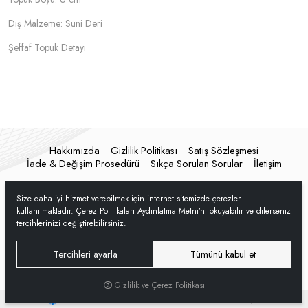
Dış Malzeme: Suni Deri
Şeffaf Topuk Detayı
Hakkımızda
Gizlilik Politikası
Satış Sözleşmesi
İade & Değişim Prosedürü
Sıkça Sorulan Sorular
İletişim
Size daha iyi hizmet verebilmek için internet sitemizde çerezler
kullanılmaktadır. Çerez Politikaları Aydınlatma Metni’ni okuyabilir ve dilerseniz
tercihlerinizi değiştirebilirsiniz.
Tercihleri ayarla
Tümünü kabul et
Gizlilik ve Çerez Politikası
®
Hipotenüs
Yeni Nesil E-Ticaret Sistemleri ile Hazırlanmıştır.