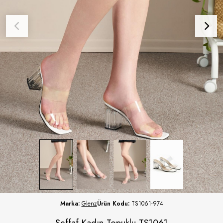
Marka:
Glenz
Ürün Kodu:
TS1061-974
Şeffaf Kadın Topuklu TS1061